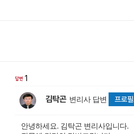
1
김탁곤
프로필
변리사 답변
안녕하세요. 김탁곤 변리사입니다.