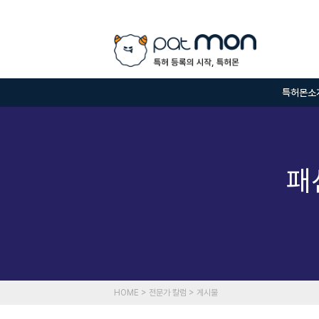
특허몬소
패
HOME > 전문가 칼럼 > 게시물