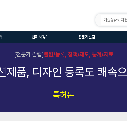
개
변리사찾기
전문가칼럼
[전문가 칼럼]
출원/등록, 정책/제도, 통계/자료
션제품, 디자인 등록도 쾌속으
특허몬