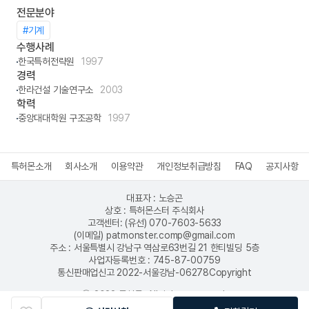
전문분야
#기계
수행사례
한국특허전략원
1997
경력
한라건설 기술연구소
2003
학력
중앙대대학원 구조공학
1997
특허몬소개
회사소개
이용약관
개인정보취급방침
FAQ
공지사항
대표자 : 노승곤
상호 : 특허몬스터 주식회사
고객센터: (유선) 070-7603-5633
(이메일) patmonster.comp@gmail.com
주소 : 서울특별시 강남구 역삼로63번길 21 한티빌딩 5층
사업자등록번호 : 745-87-00759
통신판매업신고 2022-서울강남-06278Copyright
ⓒ 2022 특허몬. All rights reserved.