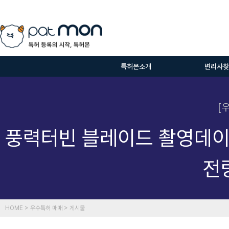
특허몬소개
변리사찾
[
풍력터빈 블레이드 촬영데이
전
HOME > 우수특허 매매 > 게시물