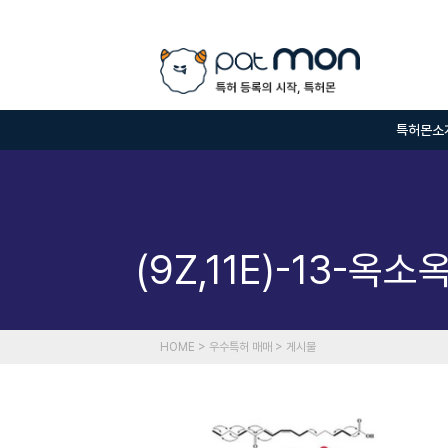
특허몬소
(9Z,11E)-13-
HOME > 우수특허 매매 > 게시물