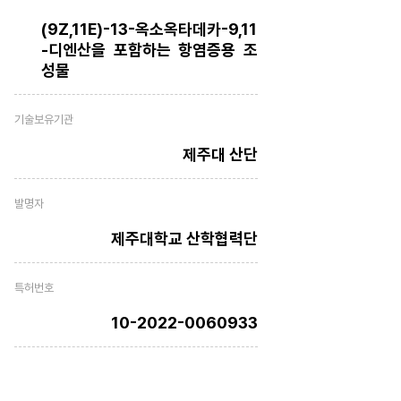
(9Z,11E)-13-옥소옥타데카-9,11
-디엔산을 포함하는 항염증용 조
성물
기술보유기관
제주대 산단
발명자
제주대학교 산학협력단
특허번호
10-2022-0060933