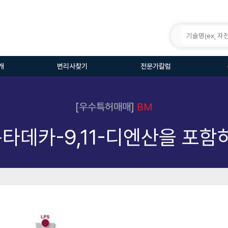
개
변리사찾기
전문가칼럼
[우수특허매매]
BM
옥소옥타데카-9,11-디엔산을 