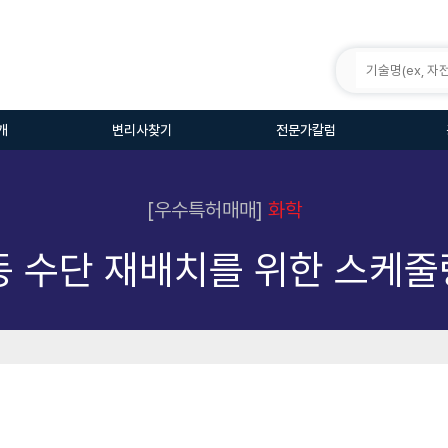
개
변리사찾기
전문가칼럼
[우수특허매매]
화학
동 수단 재배치를 위한 스케줄