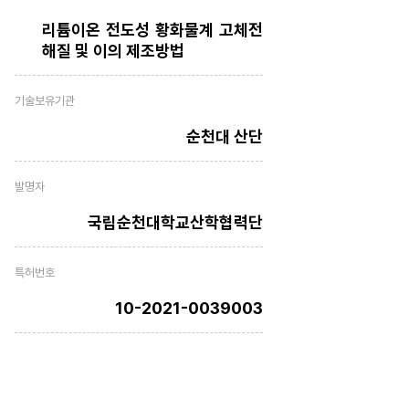
리튬이온 전도성 황화물계 고체전
해질 및 이의 제조방법
기술보유기관
순천대 산단
발명자
국립순천대학교산학협력단
특허번호
10-2021-0039003