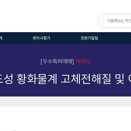
개
변리사찾기
전문가칼럼
[우수특허매매]
바이오
도성 황화물계 고체전해질 및 