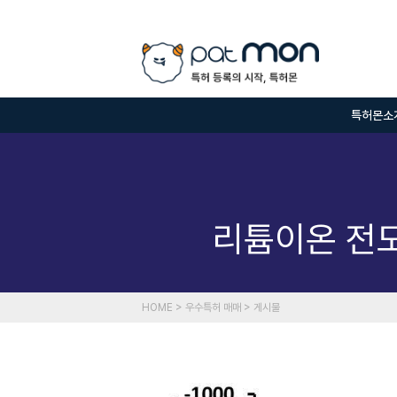
특허몬소
리튬이온 전
HOME > 우수특허 매매 > 게시물