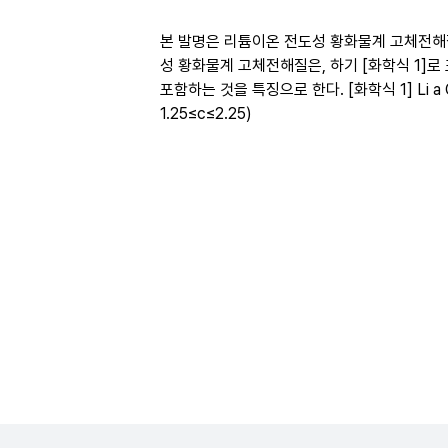
본 발명은 리튬이온 전도성 황화물계 고체전해질
성 황화물계 고체전해질은, 하기 [화학식 1]로
포함하는 것을 특징으로 한다. [화학식 1] Li a Ga b
1.25≤c≤2.25)